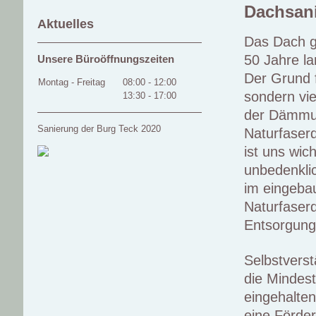
Dachsan
Aktuelles
Das Dach ge
50 Jahre la
Unsere Büroöffnungszeiten
Der Grund f
Montag - Freitag
08:00
-
12:00
sondern vi
13:30
-
17:00
der Dämmun
Sanierung der Burg Teck 2020
Naturfaser
ist uns wic
unbedenklic
im eingeba
Naturfaser
Entsorgung 
Selbstverst
die Mindes
eingehalte
eine Förde